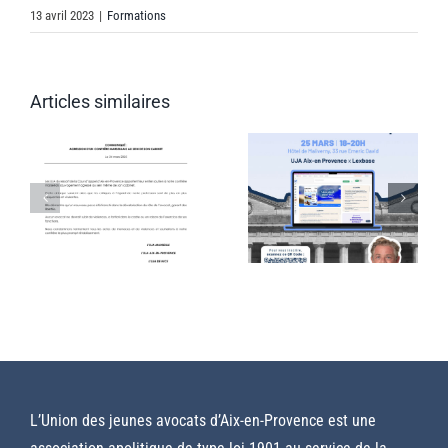
13 avril 2023
|
Formations
IQUÉ
Lien entre
détenu /
Articles similaires
Formation
ON
famille /
: Formez-
juridiction
vous aux
E
: quels
nouveaux
LAIS
rôles pour
outils d’IA
l’Avocat
juridique
auprès du
T
CPIP?
L’Union des jeunes avocats d’Aix-en-Provence est une