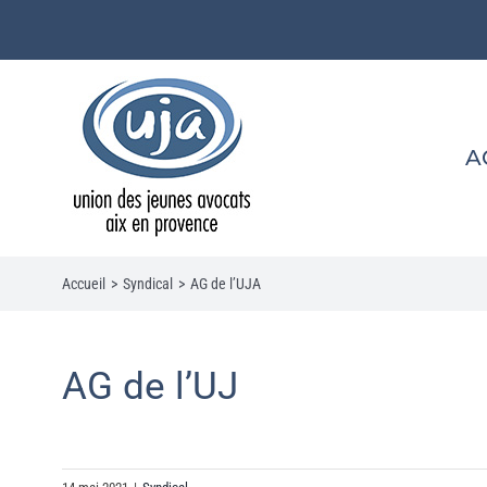
Passer
au
contenu
A
Accueil
>
Syndical
>
AG de l’UJA
AG de l’UJ