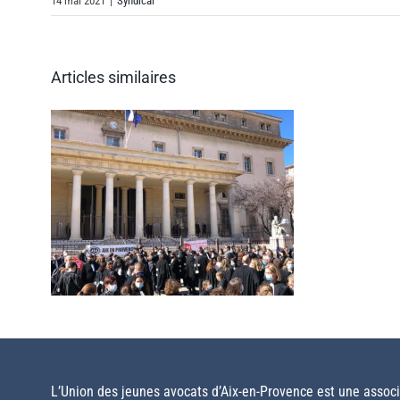
14 mai 2021
|
Syndical
Articles similaires
nt
r
s
e à
enu
ars
L’Union des jeunes avocats d’Aix-en-Provence est une associa